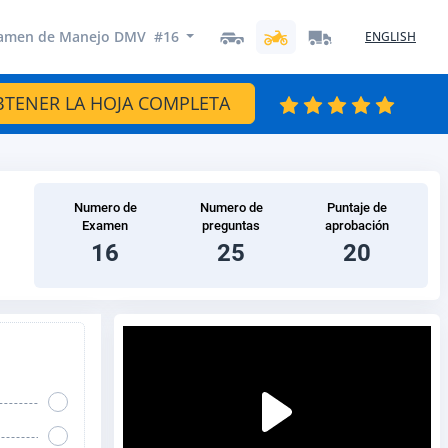
amen de Manejo DMV #16
ENGLISH
BTENER LA HOJA COMPLETA
Numero de
Numero de
Puntaje de
Examen
preguntas
aprobación
16
25
20