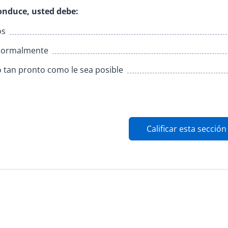
onduce, usted debe:
os
 normalmente
o tan pronto como le sea posible
Calificar esta sección