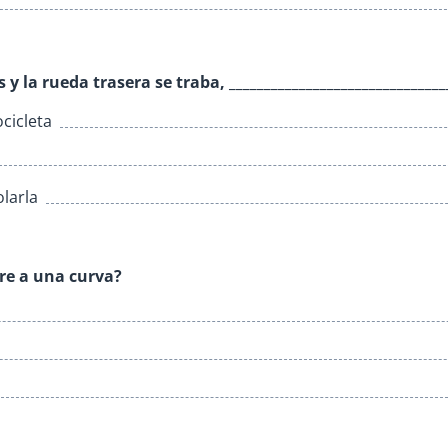
 la rueda trasera se traba, _______________________________
cicleta
olarla
re a una curva?