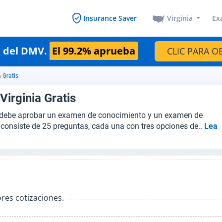
Virginia
Ex
Insurance Saver
n del DMV.
El 99.2% aprueba
CLIC PARA O
 Gratis
irginia Gratis
ted debe aprobar un examen de conocimiento y un examen de
consiste de 25 preguntas, cada una con tres opciones de..
Lea
res cotizaciones.