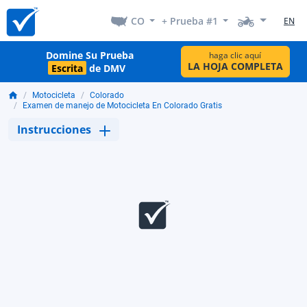
CO
+ Prueba #1
EN
Domine Su Prueba
haga clic aquí
LA HOJA COMPLETA
Escrita
de DMV
Motocicleta
Colorado
Examen de manejo de Motocicleta En Colorado Gratis
Instrucciones