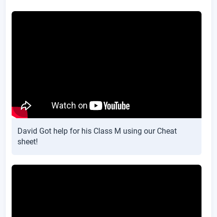
David Got help for his Class M using our Cheat
sheet!