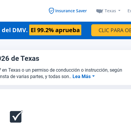
Texas
E
Insurance Saver
n del DMV.
El 99.2% aprueba
CLIC PARA O
026 de Texas
 en Texas o un permiso de conducción o instrucción, según
sta de varias partes, y todas son..
Lea Más