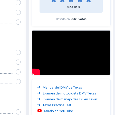
4.63 de 5
2061 votos
Basado en
Manual del DMV de Texas
Examen de motocicleta DMV Texas
Examen de manejo de CDL en Texas
Texas Practice Test
Míralo en YouTube