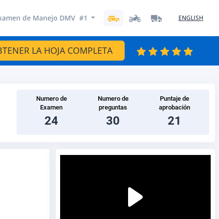
xamen de Manejo DMV #1
ENGLISH
BTENER LA HOJA COMPLETA
Numero de
Numero de
Puntaje de
Examen
preguntas
aprobación
24
30
21