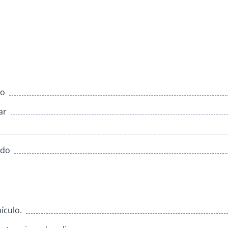
co
ar
ado
ículo.