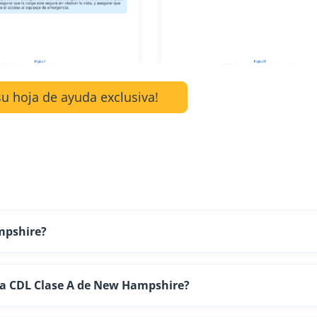
u hoja de ayuda exclusiva!
mpshire?
ia CDL Clase A de New Hampshire?