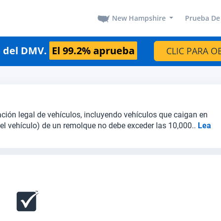
New Hampshire
Prueba De
n del DMV.
El 99.2% aprueba
CLIC PARA O
ación legal de vehículos, incluyendo vehículos que caigan en
del vehículo) de un remolque no debe exceder las 10,000..
Lea