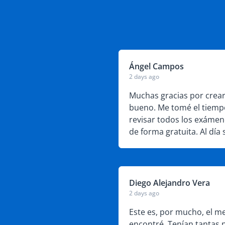
Ángel Campos
2 days ago
s del examen del DMV,
Muchas gracias por crear
a responsabilidad que
bueno. Me tomé el tiemp
 conductores nuevos.
revisar todos los exámen
de forma gratuita. Al día s
DMV y aprobé mi examen 
Diego Alejandro Vera
2 days ago
 de eso fue confuso en
Este es, por mucho, el me
o que cualquier otra
encontré. Tenían tantas 