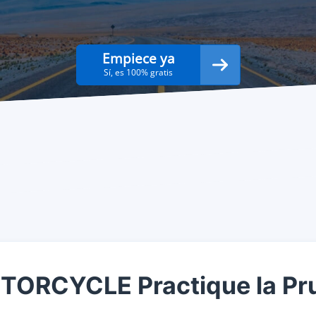
Empiece ya
Sí, es 100% gratis
ORCYCLE Practique la Prue