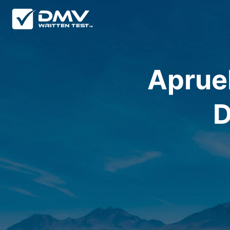
Aprueb
D