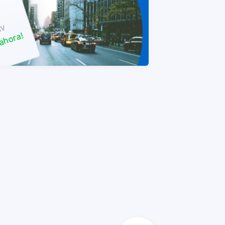
MV
 ahora!