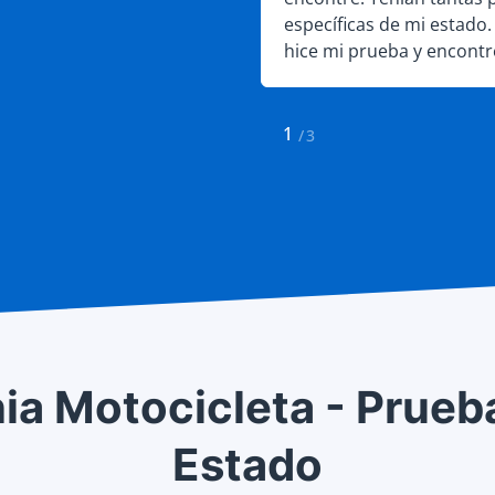
e hacerlo se prepare
específicas de mi estado
DMV.
hice mi prueba y encontr
preguntas que había enco
No hace falta decir que a
1
/
3
nia Motocicleta - Prueb
Estado