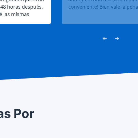
. 48 horas después,
conveniente! Bien vale la pena
é las mismas
ntrado en el sitio.
probé fácilmente.
as Por