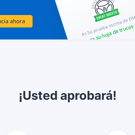
As Su prueba escrita de D
ncia ahora
Obtenga su hoja de trucos
¡Usted aprobará!