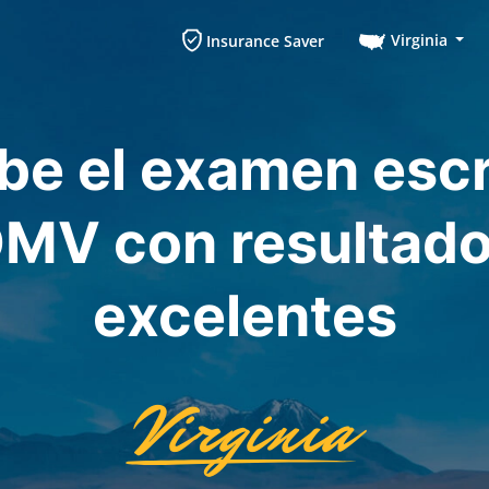
Virginia
Insurance Saver
e el examen escr
MV con resultad
excelentes
Virginia