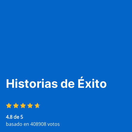
Carla Rasgado
2 days ago
ración para la prueba del
Excelentes pregunta
amente lo recomendaría
crea conciencia de l
todos tenemos como
Historias de Éxito
Soledad Fernán
2 days ago
4.8 de 5
basado en 408908 votos
e útil. ¡Mi hijo tiene 17
Fue grandioso. Nada
 el sitio realmente
absoluto. Recomiend