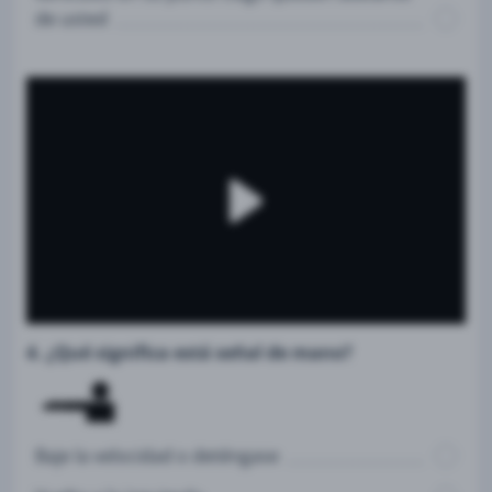
de usted
4. ¿Qué significa está señal de mano?
Baje la velocidad o deténgase