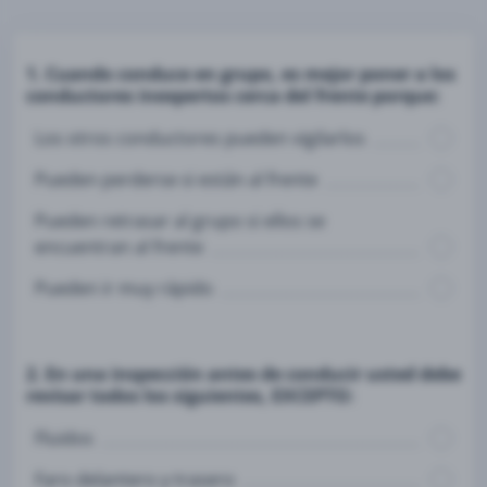
1. Cuando conduce en grupo, es mejor poner a los
conductores inexpertos cerca del frente porque:
Los otros conductores pueden vigilarlos
Pueden perderse si están al frente
Pueden retrasar al grupo si ellos se
encuentran al frente
Pueden ir muy rápido
2. En una inspección antes de conducir usted debe
revisar todos los siguientes, EXCEPTO:
Fluidos
Faro delantero y trasero