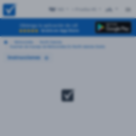
ND
+ Prueba #5
EN
Obtenga la aplicación de cdl
Gratis en App Store
Motocicleta
North Dakota
Examen de manejo de Motocicleta En North dakota Gratis
Instrucciones