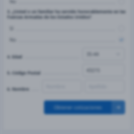
No
3. ¿Usted o un familiar ha servido honorablemente en las
Fuerzas Armadas de los Estados Unidos?
Sí
No
4. Edad
5. Código Postal
6. Nombre
Obtener cotizaciones