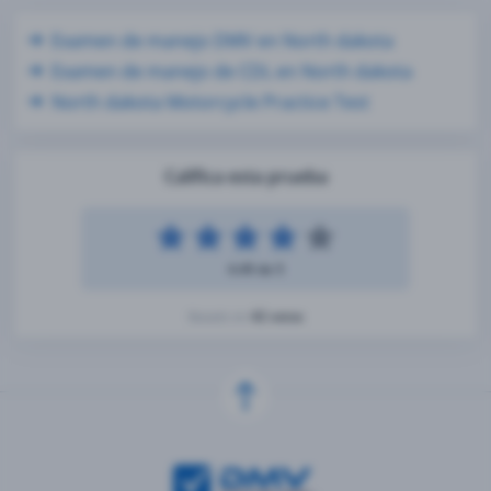
Examen de manejo DMV en North dakota
Examen de manejo de CDL en North dakota
North dakota Motorcycle Practice Test
Califica esta prueba
4.49 de 5
42 votos
Basado en