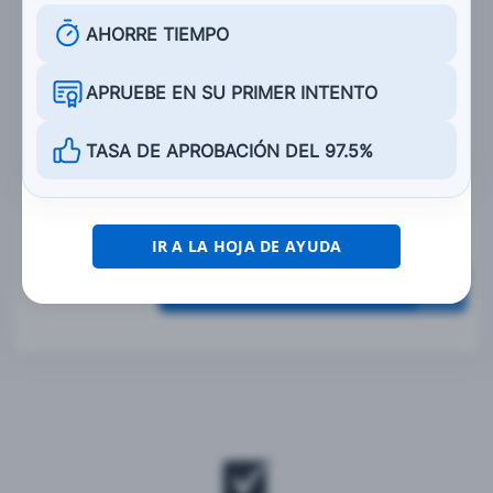
Diseñado para cumplir las normas del
AHORRE TIEMPO
Departamento de Transporte de E.U. (DOT)
APRUEBE EN SU PRIMER INTENTO
Quede bien ajustado
Carezca de defectos obvios
TASA DE APROBACIÓN DEL 97.5%
Brillante
IR A LA HOJA DE AYUDA
Calificar esta sección