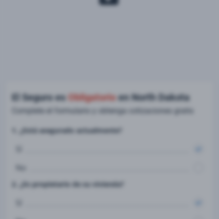
El Seguro es
Obligatorio
en North Dakota
Complete el formulario y obtenga cotizaciones gratis
1. ¿Está asegurado actualmente?
Sí
No
2. ¿Es propietario de su vivienda?
Sí