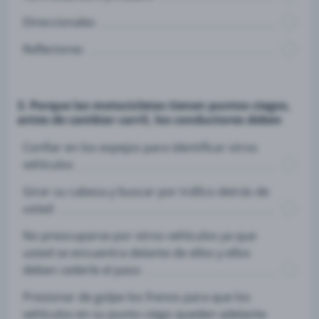
Direccionales
Reflectores
3. Porque las motocicletas tienen puntos ciegos,
antes de cambiar carril, los conductores deben
Confiar en los espejos para identificar otros
vehículos
Girar su cabeza y buscar por tráfico detrás de
usted
No preocuparse por otros vehículos ya que
usted se encuentra delante de ellos y ellos
deben cederle el paso
Presionar de golpe los frenos para que los
vehículos en su punto ciego queden adelante