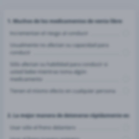
1. Muchos de los medicamentos de venta libre:
Incrementan el riesgo al conducir
Usualmente no afectan su capacidad para
conducir
Sólo afectan su habilidad para conducir si
usted bebe mientras toma algún
medicamento
Tienen el mismo efecto en cualquier persona
2. La mejor manera de detenerse rápidamente es:
Usar sólo el freno delantero