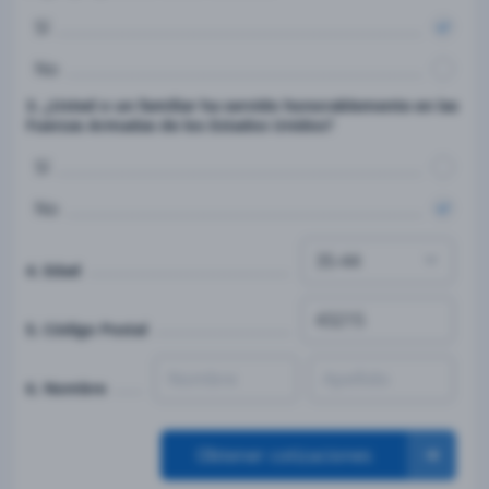
Sí
No
3. ¿Usted o un familiar ha servido honorablemente en las
Fuerzas Armadas de los Estados Unidos?
Sí
No
4. Edad
5. Código Postal
6. Nombre
Obtener cotizaciones