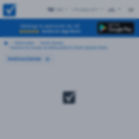
ND
+ Prueba #11
EN
Obtenga la aplicación de cdl
Gratis en App Store
Motocicleta
North Dakota
Examen de manejo de Motocicleta En North dakota Gratis
Instrucciones