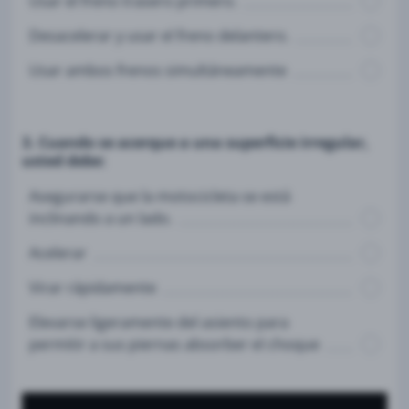
Usar el freno trasero primero.
Desacelerar y usar el freno delantero.
Usar ambos frenos simultáneamente
3. Cuando se acerque a una superficie irregular,
usted debe:
Asegurarse que la motocicleta se está
inclinando a un lado.
Acelerar
Virar rápidamente
Elevarse ligeramente del asiento para
permitir a sus piernas absorber el choque