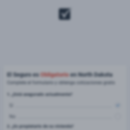
El Seguro es
Obligatorio
en North Dakota
Complete el formulario y obtenga cotizaciones gratis
1. ¿Está asegurado actualmente?
Sí
No
2. ¿Es propietario de su vivienda?