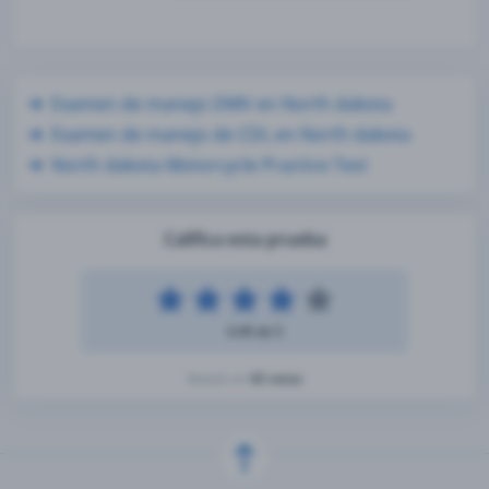
Examen de manejo DMV en North dakota
Examen de manejo de CDL en North dakota
North dakota Motorcycle Practice Test
Califica esta prueba
4.49 de 5
42 votos
Basado en