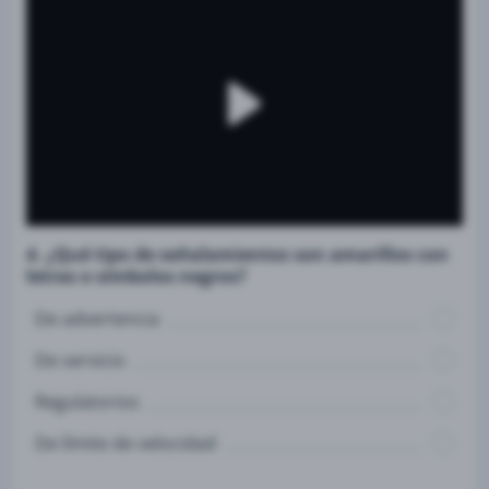
4. ¿Qué tipo de señalamientos son amarillos con
letras o símbolos negros?
De advertencia
De servicio
Regulatorios
De límite de velocidad