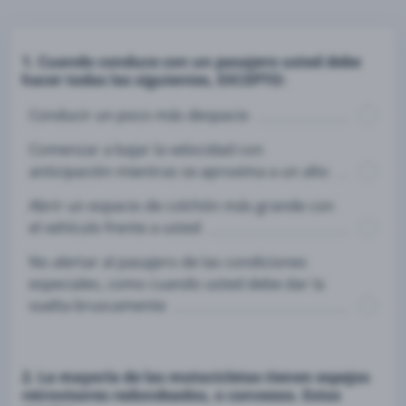
1. Cuando conduce con un pasajero usted debe
hacer todas las siguientes, EXCEPTO:
Conducir un poco más despacio
Comenzar a bajar la velocidad con
anticipación mientras se aproxima a un alto
Abrir un espacio de colchón más grande con
el vehículo frente a usted
No alertar al pasajero de las condiciones
especiales, como cuando usted debe dar la
vuelta bruscamente
2. La mayoría de las motocicletas tienen espejos
retrovisores redondeados, o convexos. Estos