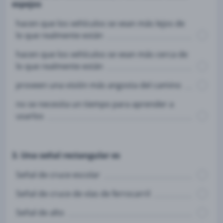
espejos
hacen que los vehículos se vean más lejos de
lo que realmente están
hacen que los vehículos se vean más cerca de
lo que realmente están
proveen una visión más angosta del camino
no se necesita un tiempo para aprender a
usarlos
3. Una señal rectangular es
Señal de cruce escolar
Señal de cruce de vías de ferrocarril
Señal de alto