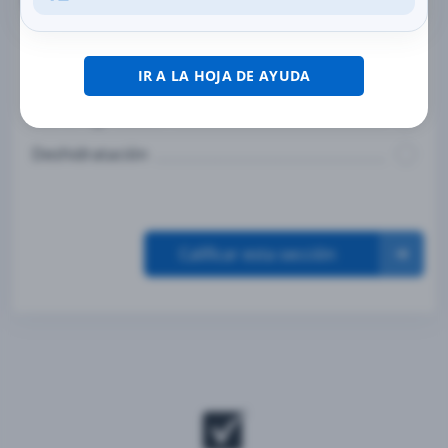
siguiente EXCEPTO:
Quemaduras del sol
IR A LA HOJA DE AYUDA
Quemaduras del viento
Labios agrietados
Deshidratación
Calificar esta sección