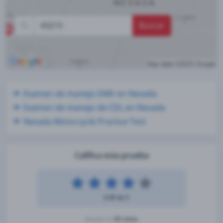
Buscar
Examen de manejo DMV en Nevada
Examen de manejo de CDL en Nevada
Nevada Motorcycle Practice Test
Califica esta prueba
4.49 de 5
42 votos
Basado en