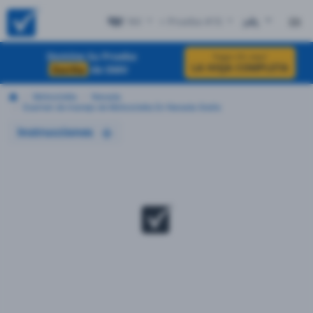
NV
+ Prueba #15
EN
Domine Su Prueba
haga clic aquí
LA HOJA COMPLETA
Escrita
de DMV
Motocicleta
Nevada
Examen de manejo de Motocicleta En Nevada Gratis
Instrucciones