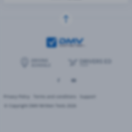
Privacy Policy
Terms and conditions
Support
© Copyright DMV Written Tests 2026