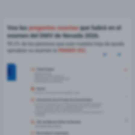
Vea las
preguntas exactas
que habrá en el
examen del DMV de Nevada 2026.
99.2% de las personas que usan nuestra hoja de ayuda
aprueban su examen la
PRIMER VEZ
.