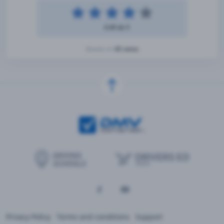
4.49 de 5
42 votos
Basado en
Privacy Policy
Terms and conditions
Support