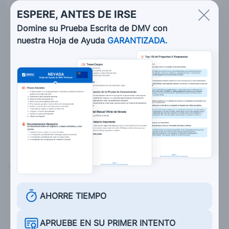
ESPERE, ANTES DE IRSE
Domine su Prueba Escrita de DMV con
5. Una rueda trasera patinando:
nuestra Hoja de Ayuda
GARANTIZADA.
No es algo serio
Elimina la habilidad de cambiar de dirección
Regularmente se corrige por si sola
Es solamente una preocupación cuando la
rueda delantera patina al mismo tiempo
6. Un examen minucioso de la motocicleta:
Es inútil a menos que lo realice un mecánico
AHORRE TIEMPO
No debe hacerse antes de conducir
APRUEBE EN SU PRIMER INTENTO
Debe hacerse sólo después de conducir