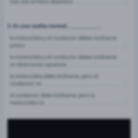
Use sólo el freno delantero
3. En una vuelta normal, ______________.
la motocicleta y el conductor deben inclinarse
juntos
la motocicleta y el conductor deben inclinarse
en direcciones opuestas
la motocicleta debe inclinarse, pero el
conductor no
el conductor debe inclinarse, pero la
motocicleta no