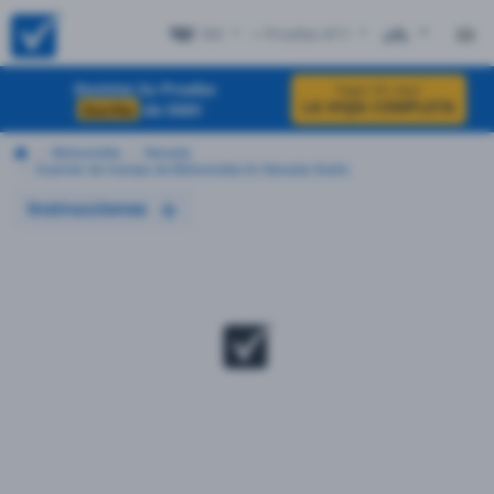
NV
+ Prueba #11
EN
Domine Su Prueba
haga clic aquí
LA HOJA COMPLETA
Escrita
de DMV
Motocicleta
Nevada
Examen de manejo de Motocicleta En Nevada Gratis
Instrucciones