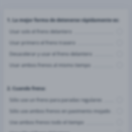
1. La mejor forma de detenerse rápidamente es:
Usar solo el freno delantero
Usar primero el freno trasero
Desacelerar y usar el freno delantero
Usar ambos frenos al mismo tiempo
2. Cuando frena:
Sólo use un freno para paradas regulares
Sólo use ambos frenos en pavimento mojado
Use ambos frenos todo el tiempo