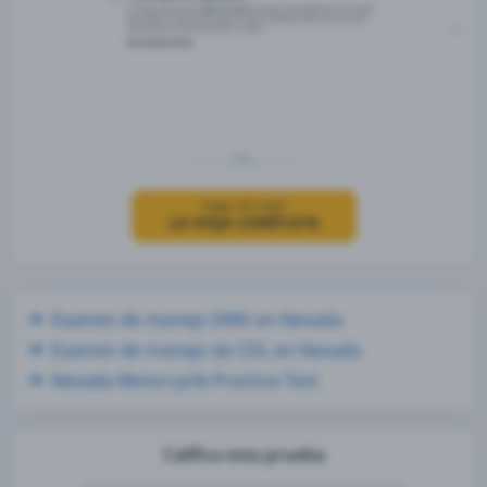
haga clic aquí
LA HOJA COMPLETA
Examen de manejo DMV en Nevada
Examen de manejo de CDL en Nevada
Nevada Motorcycle Practice Test
Califica esta prueba