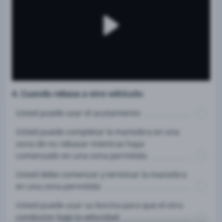
4. Cuando rebasa a otro vehículo:
Usted puede usar el acotamiento
Usted puede completar la maniobra en una
zona de no rebasar mientras haya
comenzado en una zona permitida
Usted debe comenzar y terminar la maniobra
en una zona permitida
Usted puede usar su bocina para que el otro
conductor baje la velocidad