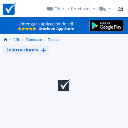
TN
+ Prueba #1
EN
Obtenga la aplicación de cdl
Gratis en App Store
CDL
Tennessee
Tanque
Instrucciones