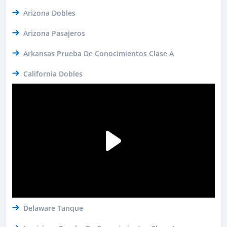
Arizona Dobles
Arizona Pasajeros
Arkansas Prueba De Conocimientos Clase A
California Dobles
Delaware Tanque