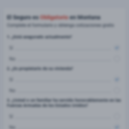
El Seguro es
Obligatorio
en Montana
Complete el formulario y obtenga cotizaciones gratis
1. ¿Está asegurado actualmente?
Sí
No
2. ¿Es propietario de su vivienda?
Sí
No
3. ¿Usted o un familiar ha servido honorablemente en las
Fuerzas Armadas de los Estados Unidos?
Sí
No