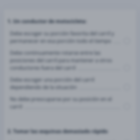
1. Un conductor de motocicleta:
Debe escoger su porción favorita del carril y
permanecer en esa porción todo el tiempo
Debe continuamente rotarse entre las
posiciones del carril para mantener a otros
conductores fuera del carril
Debe escoger una porción del carril
dependiendo de la situación
No debe preocuparse por su posición en el
carril
2. Tomar las esquinas demasiado rápido