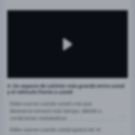
4. Un espacio de colchón más grande entre usted
y el vehículo frente a usted:
Debe usarse cuando usted cree que
detenerse tomará más tiempo, debido a
condiciones resbaladizas
Debe usarse cuando usted quiera ver el