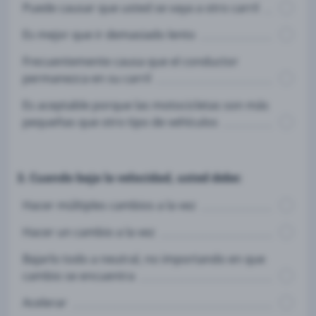
Puede causar que usted se vaya a otro carril
Es mejor que ir demasiado lento
Frecuentemente causa que el conductor
permanezca en su carril
Es aceptable porque las motocicletas son más
pequeñas que otro tipo de vehículos
3. Cuando baja la velocidad, usted debe:
Hacer múltiples cambios a la vez
Hacer un cambio a la vez
Bajarlo todo a neutral, no importando en que
cambio se encuentra
Acelerar