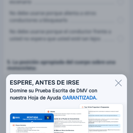
escenario
No debe usarse porque alienta a otros
conductores a bloquearlo
No debe usarse porque el conductor frente a
usted no espera que usted esté tan lejos
5. La posición apropiada del cuerpo sobre una
motocicleta:
Permite al conductor sentarse lo
ESPERE, ANTES DE IRSE
suficientemente adelante que los brazos
Domine su Prueba Escrita de DMV con
estén ligeramente doblados cuando sostiene
nuestra Hoja de Ayuda
GARANTIZADA.
las empuñaduras
Permite al conductor sentarse lo más atrás
posible y estirarse cuando trate de alcanzar
las empuñaduras