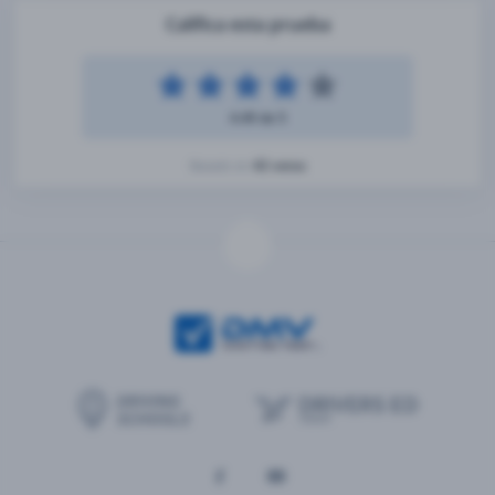
Califica esta prueba
4.49 de 5
42 votos
Basado en