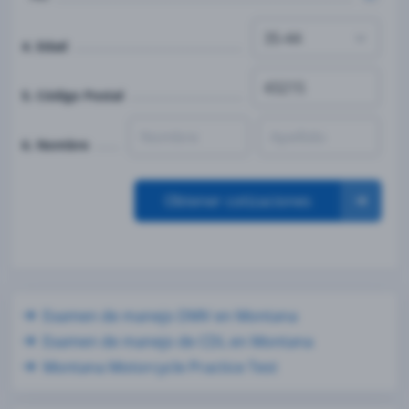
4. Edad
5. Código Postal
6. Nombre
Obtener cotizaciones
Examen de manejo DMV en Montana
Examen de manejo de CDL en Montana
Montana Motorcycle Practice Test