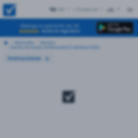
MT
+ Prueba #4
EN
Obtenga la aplicación de cdl
Gratis en App Store
Motocicleta
Montana
Examen de manejo de Motocicleta En Montana Gratis
Instrucciones