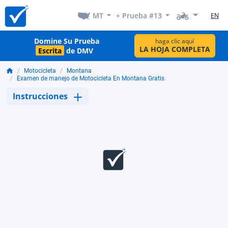
MT
+ Prueba #13
EN
Domine Su Prueba
haga clic aquí
LA HOJA COMPLETA
Escrita
de DMV
Motocicleta
Montana
Examen de manejo de Motocicleta En Montana Gratis
Instrucciones