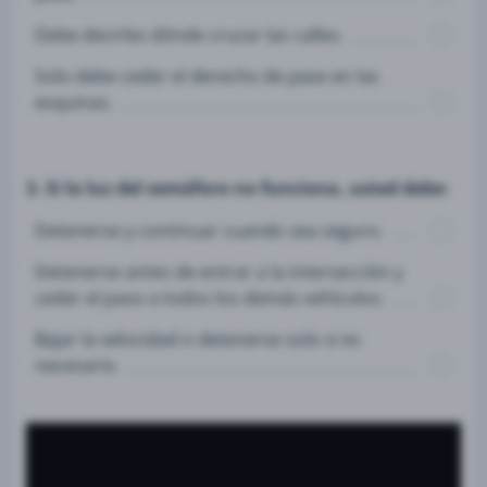
Debe decirles dónde cruzar las calles.
Solo debe ceder el derecho de pase en las
esquinas.
3. Si la luz del semáforo no funciona, usted debe:
Detenerse y continuar cuando sea seguro.
Detenerse antes de entrar a la intersección y
ceder el paso a todos los demás vehículos.
Bajar la velocidad o detenerse solo si es
necesario.