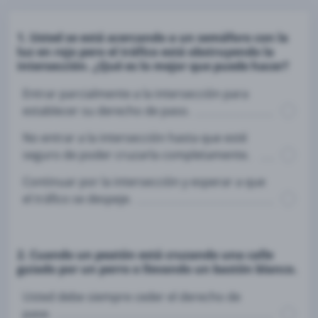
1. Usted se está acercando a un semáforo con la
luz en rojo pero el tráfico está obstruyendo la
intersección. ¿Qué es lo mejor que puede hacer?
Entrar parcialmente a la intersección para
establecer su derecho de paso.
No entrar a la intersección hasta que esté
seguro de poder cruzarla completamente.
Continuar por la intersección y esperar a que
el tráfico se despeje.
2. Cuando un peatón está cruzando una calle
guiado por un perro o llevando un bastón blanco.
Usted debe siempre ceder el derecho de
pase.