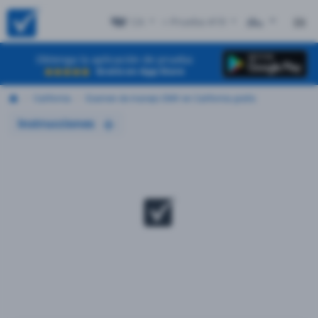
CA
+ Prueba #19
EN
Obtenga la aplicación de prueba
Gratis en App Store
California
Examen de manejo DMV en California gratis
Instrucciones