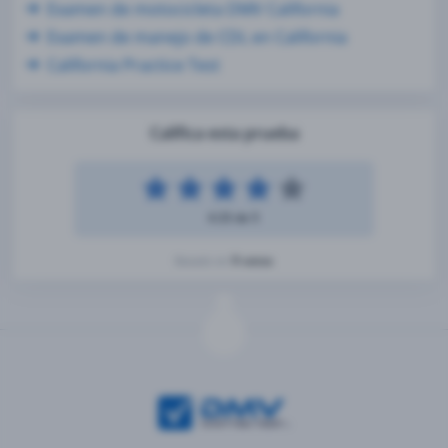
Examen de motocicleta DMV California
Examen de manejo de CDL en California
California Practice Test
Califica esta prueba
4.33 de 5
9 votos
Basado en