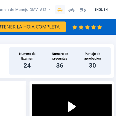
amen de Manejo DMV #12
ENGLISH
BTENER LA HOJA COMPLETA
Numero de
Numero de
Puntaje de
Examen
preguntas
aprobación
24
36
30