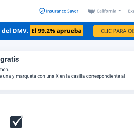
California
Ex
Insurance Saver
n del DMV.
El 99.2% aprueba
CLIC PARA O
gratis
amen.
e una y marqueta con una X en la casilla correspondiente al