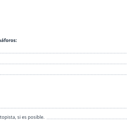
máforos:
opista, si es posible.