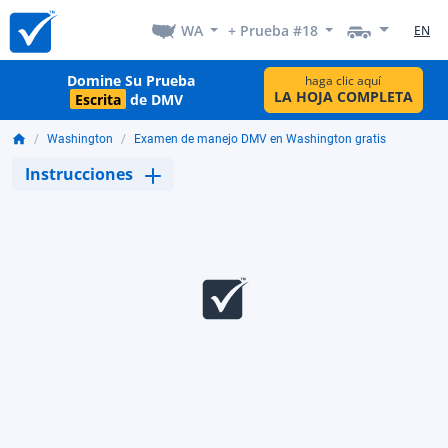
WA
+ Prueba #18
EN
Domine Su Prueba
haga clic aquí
LA HOJA COMPLETA
Escrita
de DMV
Washington
Examen de manejo DMV en Washington gratis
Instrucciones