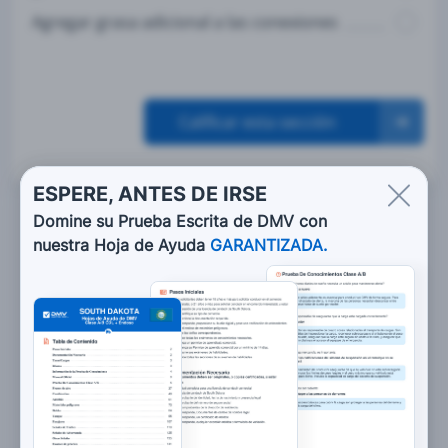
Agregar grasa adicional a las conexiones
Calificar esta sección
ESPERE, ANTES DE IRSE
Domine su Prueba Escrita de DMV con
nuestra Hoja de Ayuda
GARANTIZADA.