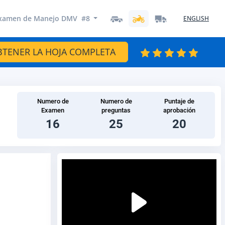
xamen de Manejo DMV #8
ENGLISH
BTENER LA HOJA COMPLETA
Numero de
Numero de
Puntaje de
Examen
preguntas
aprobación
16
25
20