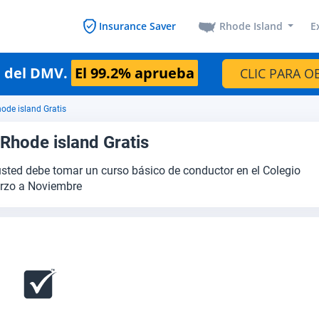
Rhode Island
E
Insurance Saver
n del DMV.
El 99.2% aprueba
CLIC PARA O
ode island Gratis
Rhode island Gratis
 usted debe tomar un curso básico de conductor en el Colegio
arzo a Noviembre