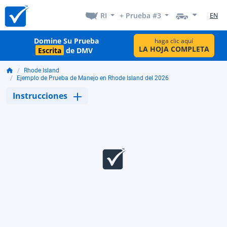
RI
+ Prueba #3
EN
Domine Su Prueba
haga clic aquí
LA HOJA COMPLETA
Escrita
de DMV
Rhode Island
Ejemplo de Prueba de Manejo en Rhode Island del 2026
Instrucciones