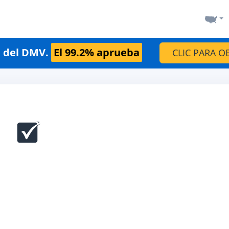
n del DMV.
El 99.2% aprueba
CLIC PARA O