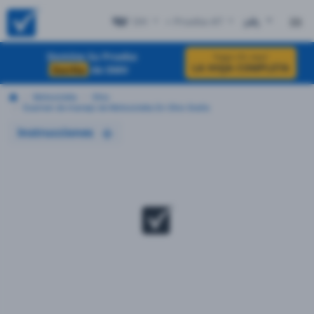
OH
+ Prueba #7
EN
Domine Su Prueba
haga clic aquí
LA HOJA COMPLETA
Escrita
de DMV
Motocicleta
Ohio
Examen de manejo de Motocicleta En Ohio Gratis
Instrucciones