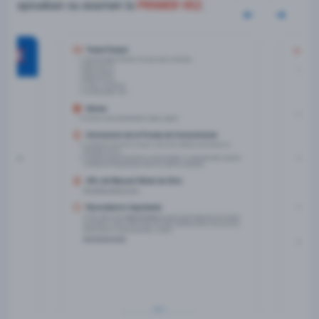
aprueban su examen la
PRIMER VEZ
.