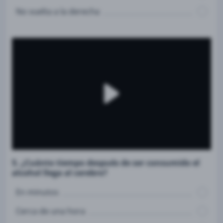
No vuelta a la derecha
5. ¿Cuánto tiempo después de ser consumido el
alcohol llega al cerebro?
En minutos
Cerca de una hora