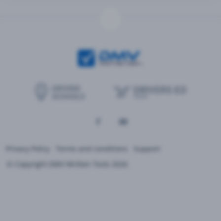
Privacy Policy
Terms and conditions
Support
© Copyright DMV Written Tests 2026