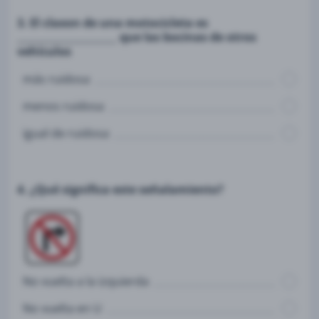
3. El claxon de una motocicleta es
____________________ que las bocinas de otros
vehículos
más ruidosa
menos ruidosa
igual de ruidosa
4. ¿Qué significa este señalamiento?
No vuelta a la izquierda
No vuelta en U