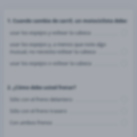
1. Cuando cambia de carril, un motociclista debe:
usar los espejos y voltear la cabeza
usar los espejos y, a menos que note algo
inusual, no necesita voltear la cabeza
usar los espejos o voltear la cabeza
2. ¿Cómo debe usted frenar?
Sólo con el freno delantero
Sólo con el freno trasero
Con ambos frenos