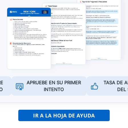
RE
APRUEBE EN SU PRIMER
TASA DE 
O
INTENTO
DEL 
IR A LA HOJA DE AYUDA