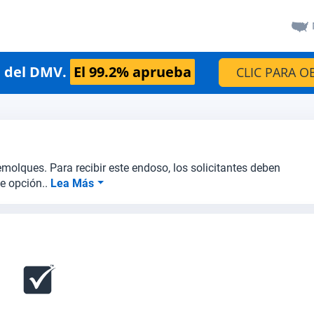
n del DMV.
El 99.2% aprueba
CLIC PARA O
remolques. Para recibir este endoso, los solicitantes deben
e opción..
Lea Más