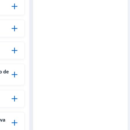
o de
eva