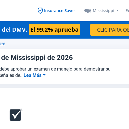
Mississippi
E
Insurance Saver
n del DMV.
El 99.2% aprueba
CLIC PARA O
2026
 de Mississippi de 2026
ted debe aprobar un examen de manejo para demostrar su
señales de..
Lea Más