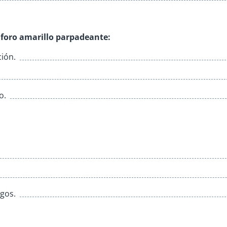
áforo amarillo parpadeante:
ión.
o.
egos.