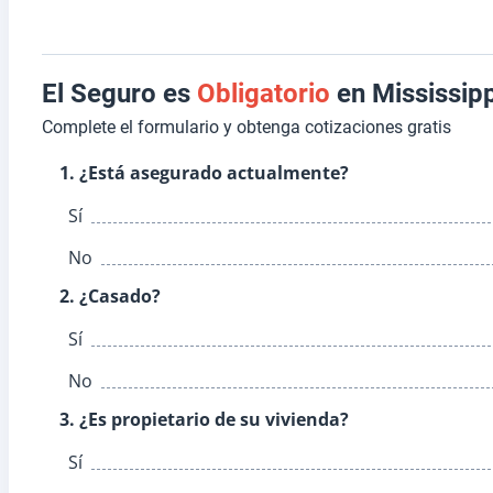
El Seguro es
Obligatorio
en Mississipp
Complete el formulario y obtenga cotizaciones gratis
1. ¿Está asegurado actualmente?
Sí
No
2. ¿Casado?
Sí
No
3. ¿Es propietario de su vivienda?
Sí