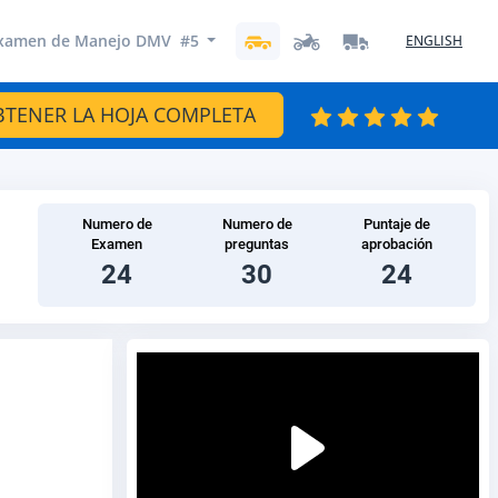
xamen de Manejo DMV #5
ENGLISH
BTENER LA HOJA COMPLETA
Numero de
Numero de
Puntaje de
Examen
preguntas
aprobación
24
30
24