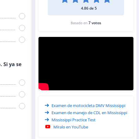
4.86 de 5
7 votos
Basado en
 Si ya se
Examen de motocicleta DMV Mississippi
Examen de manejo de CDL en Mississippi
Mississippi Practice Test
Míralo en YouTube