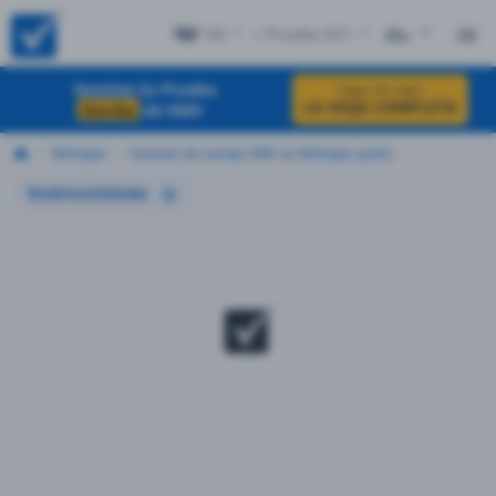
MI
+ Prueba #21
EN
Domine Su Prueba
haga clic aquí
LA HOJA COMPLETA
Escrita
de DMV
Michigan
Examen de manejo DMV en Michigan gratis
Instrucciones