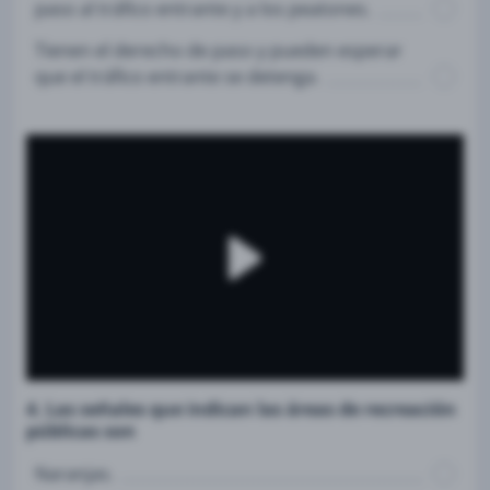
paso al tráfico entrante y a los peatones.
Tienen el derecho de paso y pueden esperar
que el tráfico entrante se detenga.
4. Las señales que indican las áreas de recreación
públicas son
Naranjas.