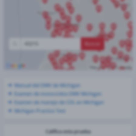
Buscar
Manual del DMV de Michigan
Examen de motocicleta DMV Michigan
Examen de manejo de CDL en Michigan
Michigan Practice Test
Califica esta prueba