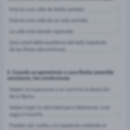
Está en una calle de doble sentido.
Está en una calle de un solo sentido.
La calle está siendo reparada.
Que usted debe quedarse del lado izquierdo
de las líneas discontinuas.
3. Cuando se aproximan a una flecha amarilla
constante, los conductores
Deben incorporarse a un carril en la dirección
de la flecha.
Deben bajar la velocidad para detenerse, si es
seguro hacerlo.
Pueden dar vuelta a la izquierda cediendo el