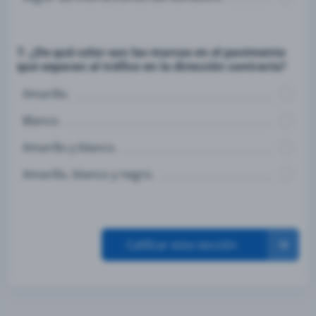
7. ¿De qué color son las marcas en el pavimento
que separan al tráfico en la dirección contraria?
Amarillo.
Blanco.
Amarillo y blanco.
Amarillo, blanco y negro.
Calificar esta sección