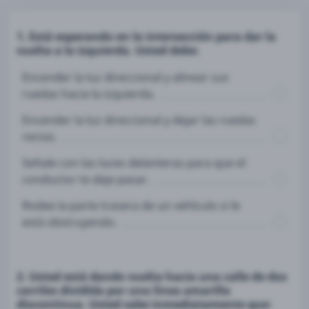
1. Está esperando en la intersección para dar la
vuelta a la izquierda. Usted debe:
Encender la luz direccional y alinear sus
ruedas hacia la izquierda.
Encender la luz direccional y dejar las ruedas
rectas.
Señale con las luces delanteras para que el
conductor te deje pasar.
Rodee la parte trasera de un vehículo si le
está obstruyendo.
2. Usted está dando vuelta hacia una calle de dos
carriles dividida por una línea amarilla
discontinua. Usted sabe inmediatamente que: