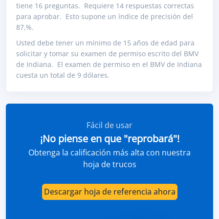
tiene 16 preguntas. Requiere 14 respuestas correctas
para aprobar. Esto supone un índice de precisión del
87,%.
Usted debe tener un mínimo de 15 años de edad para
solicitar y tomar su examen de permiso escrito del BMV
de Indiana. El examen de permiso en el BMV de Indiana
cuesta un total de 9 dólares.
Fácil de usar
¡No piense en que "reprobará"!
Obtenga la calificación más alta con nuestra
hoja de trucos
Descargar hoja de referencia ahora