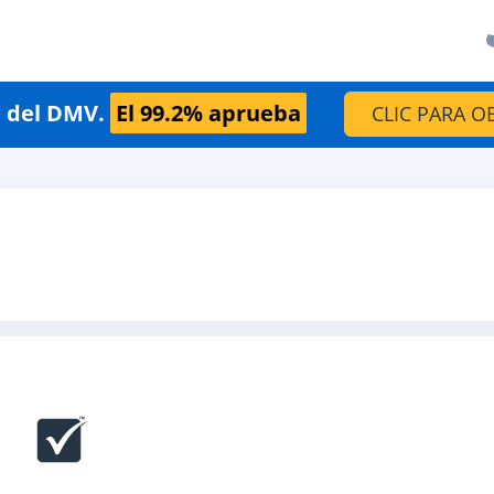
n del DMV.
El 99.2% aprueba
CLIC PARA O