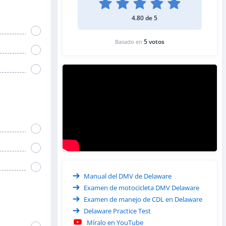
4.80 de 5
5 votos
Basado en
Manual del DMV de Delaware
Examen de motocicleta DMV Delaware
Examen de manejo de CDL en Delaware
Delaware Practice Test
Míralo en YouTube