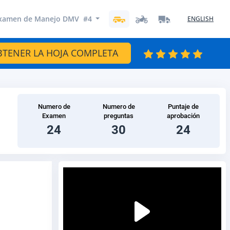
xamen de Manejo DMV #4
ENGLISH
BTENER LA HOJA COMPLETA
Numero de
Numero de
Puntaje de
Examen
preguntas
aprobación
24
30
24