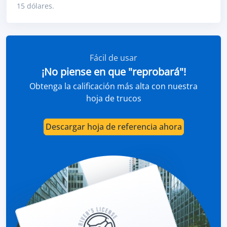
15 dólares.
Fácil de usar
¡No piense en que "reprobará"!
Obtenga la calificación más alta con nuestra
hoja de trucos
Descargar hoja de referencia ahora